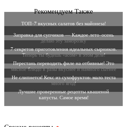
Рекомендуем Также
ТОП-7 вкусных салатов без майонеза!
Заправка для супчиков — Каждое лето-осень
делаю эту заморозку
7 секретов приготовления идеальных сырников.
Теперь ты будешь «асом» в этом деле!
Перестань переводить филе на отбивные! Это
мясное блюдо в разы вкуснее и намного сытнее
Не слипнется! Кекс из сухофруктов: мало теста
много ягод!
Лучшие проверенные рецепты квашеной
капусты. Самое время!
Свежие рецепты