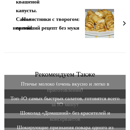
Налистники с творогом:
нежнейший рецепт без муки
Рекомендуем Также
Птичье молоко (очень вкусно и легко в
приготовлении)
Топ-10 самых быстрых салатов, готовятся всего
за 10 минут
Шоколад «Домашний» без красителей и
консервантов
Шокирующие признания повара одного из