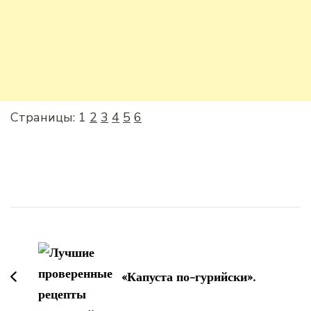
Страницы:
1
2
3
4
5
6
Навигация
по
записям
«Капуста по-гурийски».