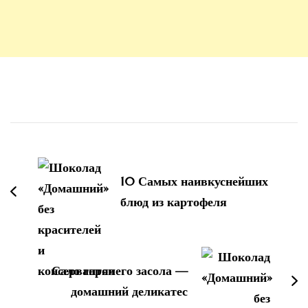
Навигация
по
записям
10 Самых наивкуснейших
блюд из картофеля
Сало горячего засола —
домашний деликатес