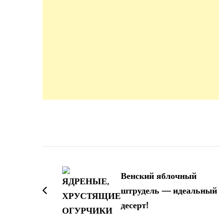
Навигация
по
Венский яблочный
записям
штрудель — идеальный
десерт!