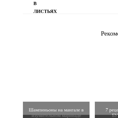
Реком
Шампиньоны на мангале в
7 ре
изумительном маринаде
БУ