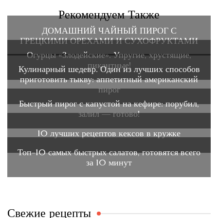
Рекомендуем Также
ДОМАШНИЙ ЧАЙНЫЙ ПИРОГ С
ГРЕЦКИМИ ОРЕХАМИ И СУХОФРУКТАМИ
Огурцы «Злодейские». Упругие, хрустящие,
пикантные!
Кулинарный шедевр. Один из лучших способов
приготовить тыкву: аппетитный американский
пирог
Быстрый пирог с капустой на кефире: порубил,
залил — готово!
10 лучших рецептов кексов в кружке
Топ-10 самых быстрых салатов, готовятся всего
за 10 минут
Свежие рецепты