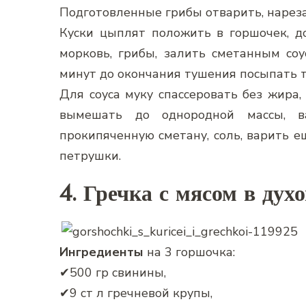
Подготовленные грибы отварить, нареза
Куски цыплят положить в горшочек, д
морковь, грибы, залить сметанным соу
минут до окончания тушения посыпать 
Для соуса муку спассеровать без жира,
вымешать до однородной массы, в
прокипяченную сметану, соль, варить е
петрушки.
4. Гречка с мясом в дух
Ингредиенты
на 3 горшочка:
✔500 гр свинины,
✔9 ст л гречневой крупы,