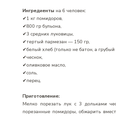
Ингредиенты
на 6 человек:
✔1 кг помидоров,
✔800 гр бульона,
✔3 средних луковицы,
✔тертый пармезан — 150 гр,
✔белый хлеб (только не батон, а грубый 
✔чеснок,
✔оливковое масло,
✔соль,
✔перец.
Приготовление:
Мелко порезать лук с 3 дольками чес
порезанные помидоры, обжарить вместе