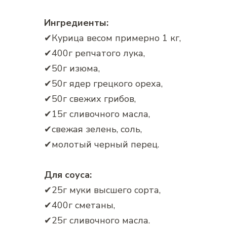
Ингредиенты:
✔Курица весом примерно 1 кг,
✔400г репчатого лука,
✔50г изюма,
✔50г ядер грецкого ореха,
✔50г свежих грибов,
✔15г сливочного масла,
✔свежая зелень, соль,
✔молотый черный перец.
Для соуса:
✔25г муки высшего сорта,
✔400г сметаны,
✔25г сливочного масла.