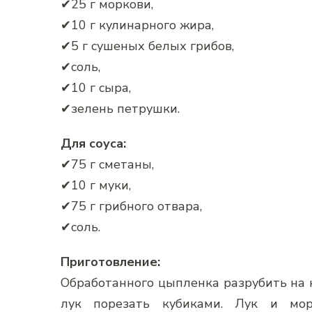
✔25 г моркови,
✔10 г кулинарного жира,
✔5 г сушеных белых грибов,
✔соль,
✔10 г сыра,
✔зелень петрушки.
Для соуса:
✔75 г сметаны,
✔10 г муки,
✔75 г грибного отвара,
✔соль.
Приготовление:
Обработанного цыпленка разрубить на к
лук порезать кубиками. Лук и мор