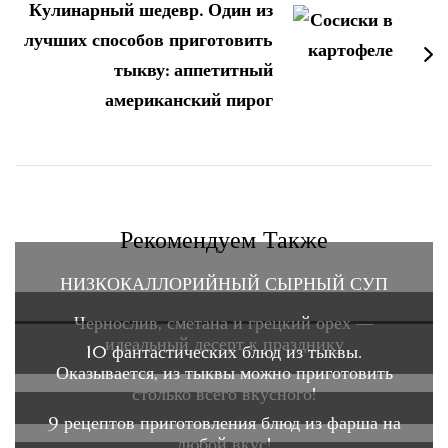
Кулинарный шедевр. Один из
лучших способов приготовить
тыкву: аппетитный
американский пирог
Рекомендуем Также
НИЗКОКАЛЛОРИЙНЫЙ СЫРНЫЙ СУП
Чернослив, сметана и грецкий орех —
идеальный десерт к празднику
10 фантастических блюд из тыквы.
Оказывается, из тыквы можно приготовить
столько всего вкусного!
9 рецептов приготовления блюд из фарша на
любой вкус!