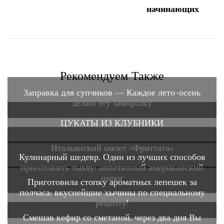
Рекомендуем Также
Заправка для супчиков — Каждое лето-осень
делаю эту заморозку
ЦУКАТЫ ИЗ КЛУБНИКИ
Итальянский омлет «Фриттата»
Кулинарный шедевр. Один из лучших способов
приготовить тыкву: аппетитный американский
пирог
Приготовила стопку ароматных лепешек за
полчаса: вкуснейшие хычины по специальному
рецепту!
Смешав кефир со сметаной, через два дня Вы