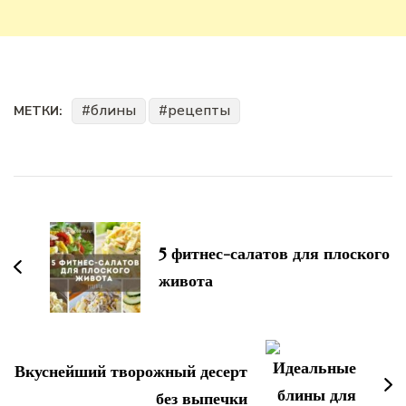
блины
рецепты
МЕТКИ:
Навигация
по
записям
5 фитнес-салатов для плоского
живота
Вкуснейший творожный десерт
без выпечки