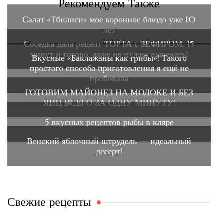
Рекомендуем Также
Салат «Тбилиси» мое коронное блюдо уже 10
лет
Соседка дала рецепт ТОРТА с ЗЕФИРОМ. 15
минут и готово, даже не нужно выпекать!
Вкусные «Баклажаны как грибы»! Такого
простого способа приготовления я ещё не
пробовала
ГОТОВИМ МАЙОНЕЗ НА МОЛОКЕ И БЕЗ
ЯИЦ ВСЕГО ЗА ОДНУ МИНУТУ!
5 вкусных рецептов рыбы в кляре
Венский яблочный штрудель — идеальный
десерт!
Свежие рецепты