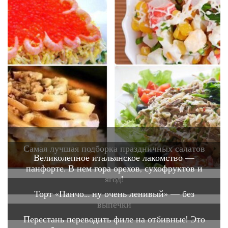
Самая лучшая подборка праздничных салатов
Великолепное итальянское лакомство —
панфорте. В нем гора орехов, сухофруктов и
ягод!
Торт «Панчо… ну очень ленивый» — без
выпечки
Перестань переводить филе на отбивные! Это