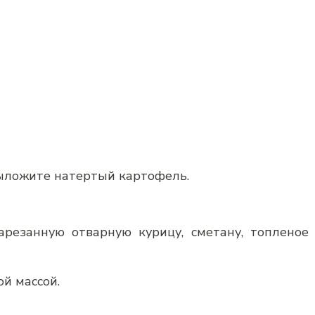
ыложите натертый картофель.
резанную отварную курицу, сметану, топленое
й массой.