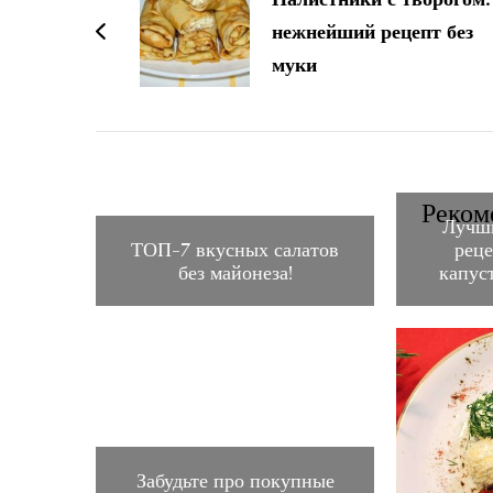
записям
нежнейший рецепт без
муки
Реком
Лучш
ТОП-7 вкусных салатов
рец
без майонеза!
капус
Забудьте про покупные