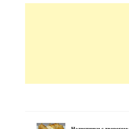
Навигация
по
Налистники с творогом: