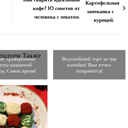
кофе? 10 советов от
человека с опытом.
ендуем Также
ие проверенные
Вкуснейший торт за три
епты квашеной
копейки! Вам точно
ты. Самое время!
понравится!