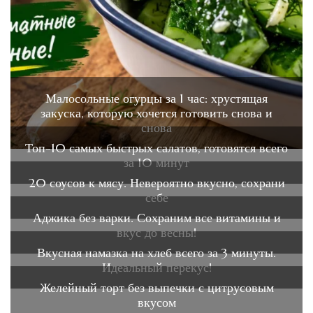
Малосольные огурцы за 1 час: хрустящая
закуска, которую хочется готовить снова и
снова
Топ-10 самых быстрых салатов, готовятся всего
за 10 минут
20 соусов к мясу. Невероятно вкусно, сохрани
себе
Аджика без варки. Сохраним все витамины и
вкус до весны!
Вкусная намазка на хлеб всего за 3 минуты.
Идеальный перекус!
Желейный торт без выпечки с цитрусовым
вкусом