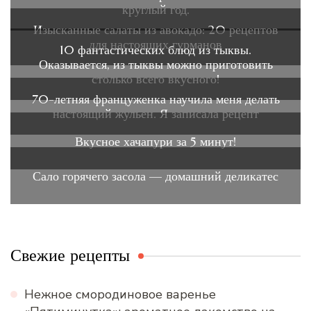
круглый год.
Изысканные салаты из авокадо: 20 рецептов
для настоящих гурманов
10 фантастических блюд из тыквы.
Оказывается, из тыквы можно приготовить
столько всего вкусного!
70-летняя француженка научила меня делать
настоящий жульен. Я записала рецепт
Вкусное хачапури за 5 минут!
Сало горячего засола — домашний деликатес
Свежие рецепты
Нежное смородиновое варенье