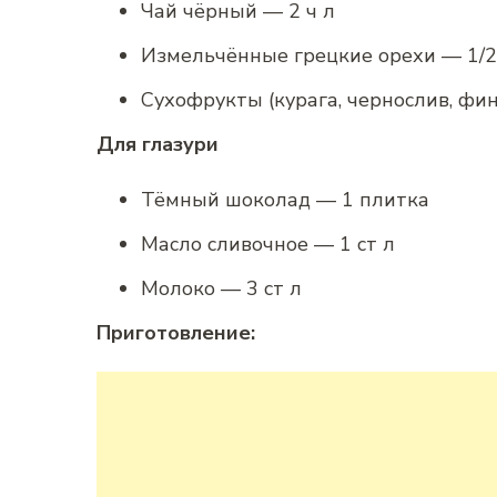
Чай чёрный — 2 ч л
Измельчённые грецкие орехи — 1/2
Сухофрукты (курага, чернослив, фин
Для глазури
Тёмный шоколад — 1 плитка
Масло сливочное — 1 ст л
Молоко — 3 ст л
Приготовление: