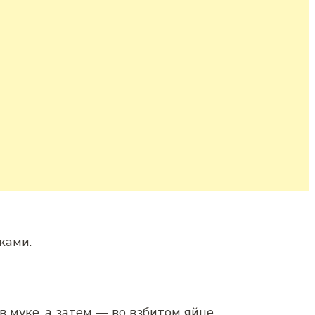
ками.
 муке, а затем — во взбитом яйце.