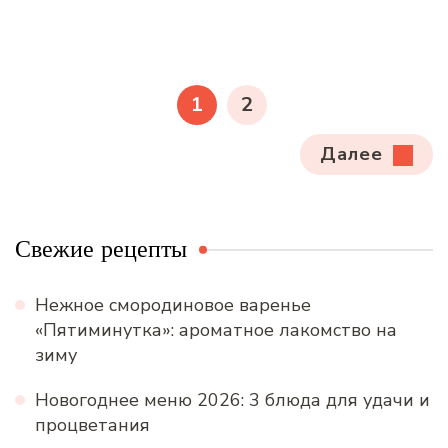
Пагинация
записей
СТРАНИЦА
СТРАНИЦА
1
2
Далее
Свежие рецепты
Нежное смородиновое варенье
«Пятиминутка»: ароматное лакомство на
зиму
Новогоднее меню 2026: 3 блюда для удачи и
процветания