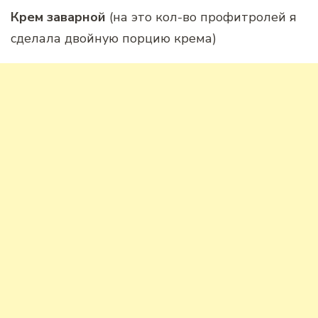
Крем заварной
(на это кол-во профитролей я
сделала двойную порцию крема)