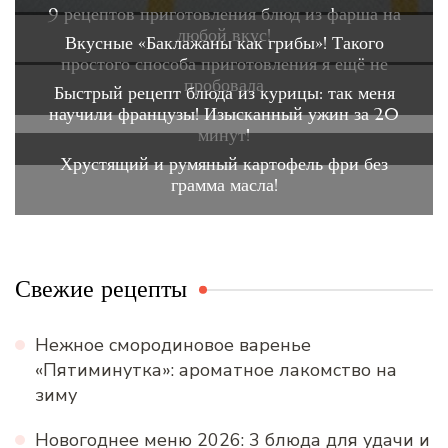
9 рецептов приготовления блюд из фарша на
любой вкус!
Вкусные «Баклажаны как грибы»! Такого
простого способа приготовления я ещё не
пробовала
Быстрый рецепт блюда из курицы: так меня
научили французы! Изысканный ужин за 20
минут!
Хрустящий и румяный картофель фри без
грамма масла!
Свежие рецепты
Нежное смородиновое варенье
«Пятиминутка»: ароматное лакомство на
зиму
Новогоднее меню 2026: 3 блюда для удачи и