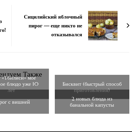
Сицилийский яблочный
з
пирог — еще никто не
го!
отказывался
ендуем Также
 «Тбилиси» мое
ое блюдо уже 10
Бисквит (быстрый способ
лет
приготовления)
2 новых блюда из
рог с вишней
банальной капусты