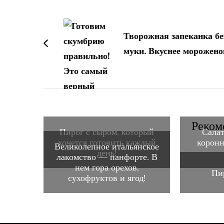
Навигация
по
Творожная запеканка бе
записям
муки. Вкуснее морожено
Реком
Пирог с сыром, который
Салат
хочется готовить каждый
коронн
Великолепное итальянское
день!
лакомство — панфорте. В
нем гора орехов,
Пи
сухофруктов и ягод!