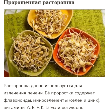
Пророщенная расторопша
Расторопша давно используется для
излечения печени. Её проростки содержат
флавоноиды, микроэлементы (селен и цинк),
витамины А, Е, F, K, D. Если регулярно